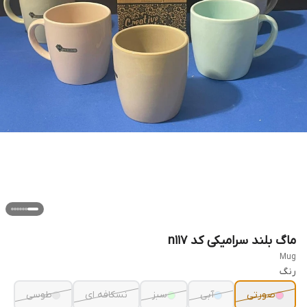
ماگ بلند سرامیکی کد n11۷
Mug
رنگ
صورتی
آبی
سبز
نسکافه ای
طوسی