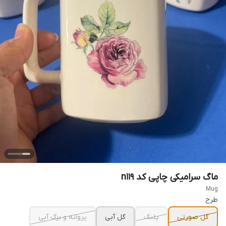
ماگ سرامیکی چاپی کد n11۹
Mug
طرح
گل صورتی
پلنگ
گل آبی
پروانه و برگ آبی