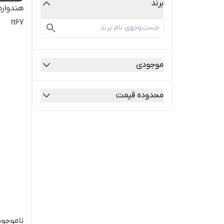
برند
هندوارم
n67
موجودی
محدوده قیمت
ناموجود