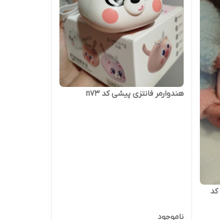
هندوارمر فانتزی پیشی کد n73
کد
ناموجود