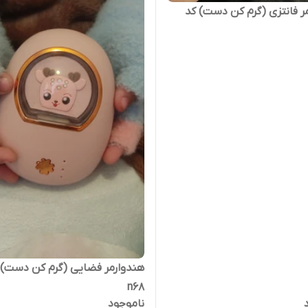
ر فانتزی (گرم کن دست) کد
هندوارمر فضایی (گرم کن دست) 
n68
ناموجود