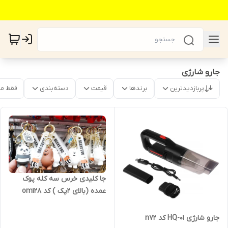
جارو شارژی
پربازدیدترین
برندها
قیمت
دسته‌بندی
فقط م
جا کلیدی خرس سه کله پوک
عمده (بالای ۲پک ) کد om128
جارو شارژی HQ-01 کد n72