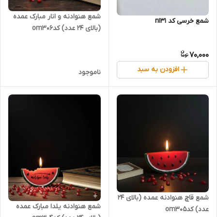
شمع هنوادنه و انار مبارک عمده
شمع خرسی کد n131
(بالای 24 عدد) کدom306
70,000
افزودن به سبد
ناموجود
شمع قاچ هنوادنه عمده (بالای 24
شمع هنوادنه یلدا مبارک عمده
عدد) کدom305