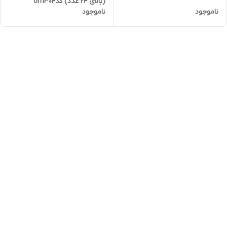
(بالای 24 عدد) کدom304
ناموجود
ناموجود